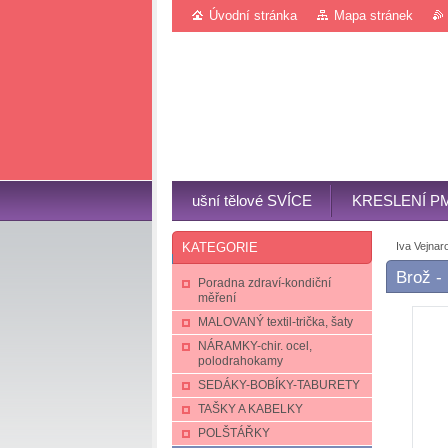
Úvodní stránka
Mapa stránek
ušní tělové SVÍCE
KRESLENÍ P
Iva Vejnar
KATEGORIE
Brož -
Poradna zdraví-kondiční
měření
MALOVANÝ textil-trička, šaty
NÁRAMKY-chir. ocel,
polodrahokamy
SEDÁKY-BOBÍKY-TABURETY
TAŠKY A KABELKY
POLŠTÁŘKY