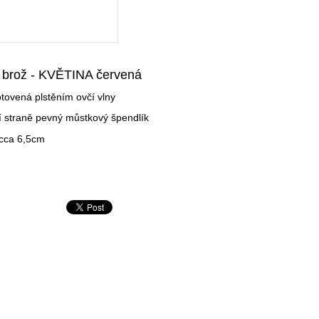
brož - KVĚTINA červená
otovená plstěním ovčí vlny
í straně pevný můstkový špendlík
t cca 6,5cm