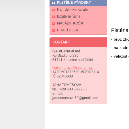
PLSTĚNÉ VÝROBKY
Náhrdelníky, Korále
Bižuterní různé
MASÁŽNÍ KOŠÍK
Plstěná
HRACÍ DEKA
- brož zh
KONTAKT
- na zadn
IVA VEJNAROVÁ
Ke Stadionu 235
- velikos
51741 Kostelec nad Orlicí
ivavejna
rova@sez
nam.cz
+420 601372630, 603102114
IČ 62046888
JANA TOMEŠOVÁ
tel. +420 603 586 758
e-mail:
janatomesova69@gmail.com