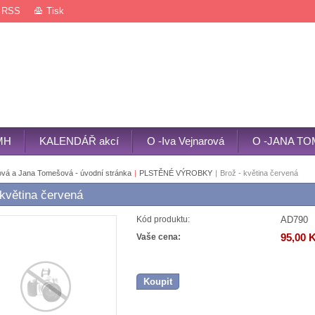
RSS
Tisk
MH
KALENDÁŘ akcí
O -Iva Vejnarová
O -JANA T
ová a Jana Tomešová - úvodní stránka
|
PLSTĚNÉ VÝROBKY
|
Brož - květina červená
 květina červená
AD790
Kód produktu:
95,00 
Vaše cena:
Koupit