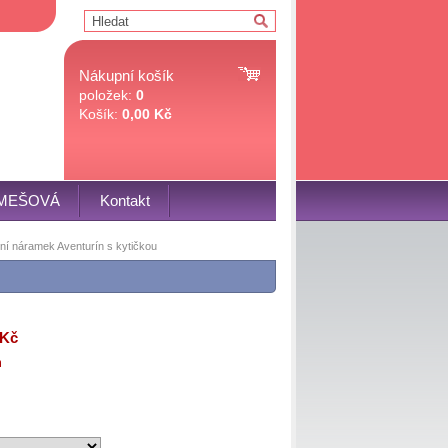
Nákupní košík
položek:
0
Košík:
0,00 Kč
OMEŠOVÁ
Kontakt
í náramek Aventurín s kytičkou
 Kč
m