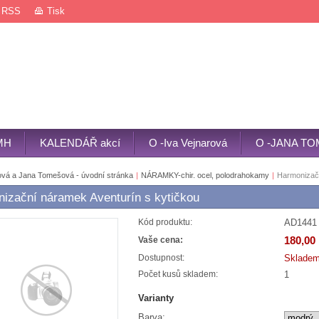
RSS
Tisk
MH
KALENDÁŘ akcí
O -Iva Vejnarová
O -JANA T
ová a Jana Tomešová - úvodní stránka
|
NÁRAMKY-chir. ocel, polodrahokamy
|
Harmonizačn
izační náramek Aventurín s kytičkou
AD1441
Kód produktu:
180,00
Vaše cena:
Sklade
Dostupnost:
1
Počet kusů skladem:
Varianty
Barva: