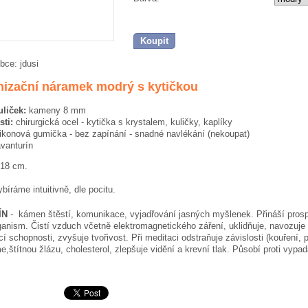
Koupit
bce:
jdusi
izační náramek modrý s kytičkou
uliček:
kameny 8 mm
sti:
chirurgická ocel - kytička s krystalem, kuličky, kaplíky
likonová gumička - bez zapínání - snadné navlékání (nekoupat)
vanturín
 18 cm.
íráme intuitivně, dle pocitu.
ÍN
- kámen štěstí, komunikace, vyjadřování jasných myšlenek. Přináší prosp
anism. Čistí vzduch včetně elektromagnetického záření, uklidňuje, navozuje 
í schopnosti, zvyšuje tvořivost. Při meditaci odstraňuje závislosti (kouření, 
e,štítnou žlázu, cholesterol, zlepšuje vidění a krevní tlak. Působí proti vypa