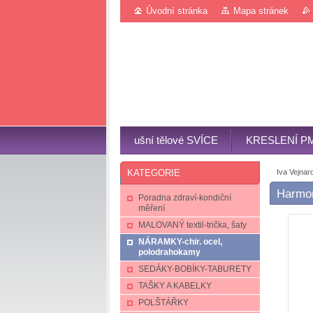
Úvodní stránka
Mapa stránek
ušní tělové SVÍCE
KRESLENÍ P
Iva Vejnar
KATEGORIE
Harmon
Poradna zdraví-kondiční
měření
MALOVANÝ textil-trička, šaty
NÁRAMKY-chir. ocel,
polodrahokamy
SEDÁKY-BOBÍKY-TABURETY
TAŠKY A KABELKY
POLŠTÁŘKY