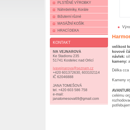
PLSTĚNÉ VÝROBKY
Náhrdelníky, Korále
Bižuterní různé
MASÁŽNÍ KOŠÍK
Výro
HRACÍ DEKA
Harmon
KONTAKT
velikost k
kovové čá
IVA VEJNAROVÁ
návlek:
si
Ke Stadionu 235
51741 Kostelec nad Orlicí
kameny:
a
ivavejna
rova@sez
nam.cz
Délka cca
+420 601372630, 603102114
IČ 62046888
Kameny vyb
JANA TOMEŠOVÁ
tel. +420 603 586 758
AVANTUR
e-mail:
celému org
janatomesova69@gmail.com
rozhodovac
potřebujem