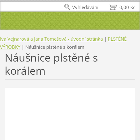
Vyhledávání
0,00 Kč
Iva Vejnarová a Jana Tomešová - úvodní stránka
|
PLSTĚNÉ
VÝROBKY
|
Náušnice plstěné s korálem
Náušnice plstěné s
korálem