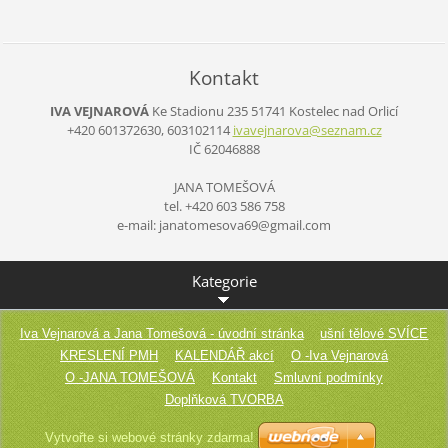
Kontakt
IVA VEJNAROVÁ
Ke Stadionu 235
51741 Kostelec nad Orlicí
+420 601372630, 603102114
ivavejna
rova@sez
nam.cz
IČ 62046888
JANA TOMEŠOVÁ
tel. +420 603 586 758
e-mail: janatomesova69@gmail.com
Kategorie
Iva Vejnarová a Jana Tomešová - úvodní stránka
ušní tělové SVÍCE
KRESLENÍ PMH
KALENDÁŘ akcí
O -Iva Vejnarová
O -JANA TOMEŠOVÁ
Kontakt
Smluvní podmínky
Doplňková TVORBA
Vytvořte si webové stránky zdarma!