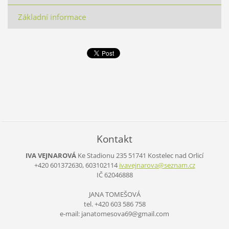
Základní informace
Kontakt
IVA VEJNAROVÁ
Ke Stadionu 235
51741 Kostelec nad Orlicí
+420 601372630, 603102114
ivavejna
rova@sez
nam.cz
IČ 62046888
JANA TOMEŠOVÁ
tel. +420 603 586 758
e-mail: janatomesova69@gmail.com