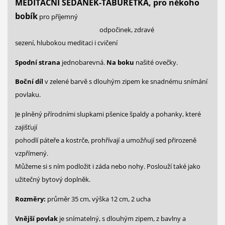
MEDITAČNÍ SEDÁNEK-TABURETKA, pro někoho
bobík
pro příjemný
odpočinek, zdravé
sezení, hlubokou meditaci i cvičení
Spodní strana
jednobarevná.
Na boku
našité ovečky.
Boční díl
v zelené barvě s dlouhým zipem ke snadnému snímání
povlaku.
Je plněný přírodními slupkami pšenice špaldy a pohanky, které
zajišťují
pohodlí páteře a kostrče, prohřívají a umožňují sed přirozeně
vzpřímený.
Můžeme si s ním podložit i záda nebo nohy. Poslouží také jako
užitečný bytový doplněk.
Rozměry:
průměr 35 cm, výška 12 cm, 2 ucha
Vnější povlak
je snímatelný, s dlouhým zipem, z bavlny a