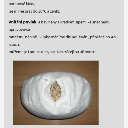
potahové látky,
lze mírně prát do 30°C a žehlit.
Vnitřní povlak
je bavlněný s krátkým zipem, ke snadnému
upravovování
množství náplně. Slupky měníme dle používání, přibližně po 4-5
lete
ch,
můžeme je i pouze dosypat. Neztrácejí na účinnosti.